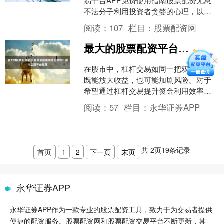
易平台APP免费使用指南股票配资无息
不法分子利用投资者贪婪的心理，以高
杠杆、高收益为诱饵，诱骗投资者进行
阅读：
107
栏目：
股票配资网
配资。然而，一旦....
最大的股票配资平台 杠杆买股票用什么软件？国内正规平台推荐
在股市中，杠杆交易如同一把双刃剑，
既能放大收益，也可能加剧风险。对于
希望通过杠杆交易提升资金利用效率的
投资者来说，选择一个正规、可靠的平
阅读：
57
栏目：
永华证券APP
台至关重要。那么，在国内....
共
2
页
19
条记录
首页
1
2
下一页
末页
永华证券APP
永华证券APP作为一款专业的股票配资工具，致力于为交易者提供
便捷的配资服务。股票配资网和股票配资交易平台不断更新，其