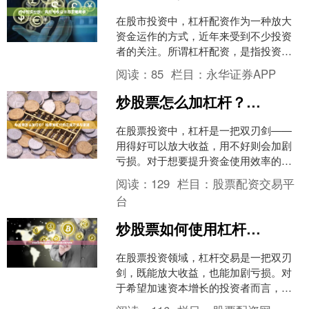
在股市投资中，杠杆配资作为一种放大
资金运作的方式，近年来受到不少投资
者的关注。所谓杠杆配资，是指投资者
通过向配资公司借款，以自有资金作为
阅读：
85
栏目：
永华证券APP
保证金，获得数倍于本金的....
炒股票怎么加杠杆？股票加杠杆的正规方法与渠道
在股票投资中，杠杆是一把双刃剑——
用得好可以放大收益，用不好则会加剧
亏损。对于想要提升资金使用效率的投
资者来说，了解正规的加杠杆方法与渠
阅读：
129
栏目：
股票配资交易平
道至关重要。本文将为您详....
台
炒股票如何使用杠杆？杠杆炒股风险与技巧详解
在股票投资领域，杠杆交易是一把双刃
剑，既能放大收益，也能加剧亏损。对
于希望加速资本增长的投资者而言，了
解如何合理使用杠杆、控制风险至关重