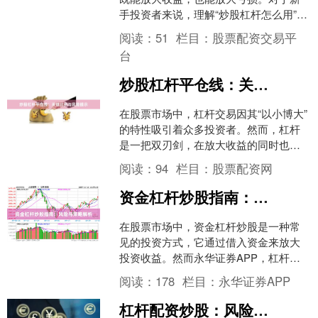
手投资者来说，理解“炒股杠杆怎么用”是
进入这一领域前必须掌握的基础知识。
阅读：
51
栏目：
股票配资交易平
本文将详细介绍杠杆的....
台
炒股杠杆平仓线：关键比例与风险提示
在股票市场中，杠杆交易因其“以小博大”
的特性吸引着众多投资者。然而，杠杆
是一把双刃剑，在放大收益的同时也放
大了风险。其中，“平仓线”是每个使用杠
阅读：
94
栏目：
股票配资网
杆的投资者必须深....
资金杠杆炒股指南：风险与策略解析
在股票市场中，资金杠杆炒股是一种常
见的投资方式，它通过借入资金来放大
投资收益。然而永华证券APP，杠杆操
作既可能带来丰厚回报，也可能导致巨
阅读：
178
栏目：
永华证券APP
大损失。本文将深入解析....
杠杆配资炒股：风险与收益并存策略解析