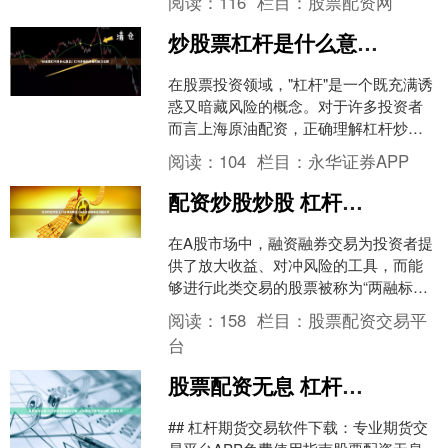
阅读：
116
栏目：
股票配资网
要。本文将详细解析杠杆炒....
炒股票杠杆是什么意思？杠杆炒股的风险与技巧详解
在股票投资领域，"杠杆"是一个既充满诱
惑又暗藏风险的概念。对于许多投资者
而言上海原油配资，正确理解杠杆炒股
的运作机制、潜在风险和应用技巧，是
阅读：
104
栏目：
永华证券APP
迈向成熟投资的重要一....
配资炒股炒股 杠杆股票有哪些？A股融资融券标的股名单
在A股市场中，融资融券交易为投资者提
供了放大收益、对冲风险的工具，而能
够进行此类交易的股票被称为“两融标的
股”。这份不断更新的名单，不仅是市场
阅读：
158
栏目：
股票配资交易平
风向标，更是投资者....
台
股票配资无息 杠杆期货交易软件下载_专业期货交易平台APP_免费使用
## 杠杆期货交易软件下载：专业期货交