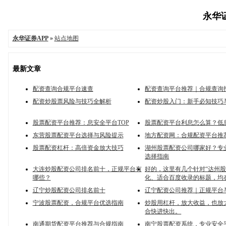
永华证
永华证券APP
»
站点地图
最新文章
配资查询合规平台速查
配资查询平台推荐｜合规查询
配资炒股票风险与技巧全解析
配资炒股入门：新手必知技巧
股票配资平台推荐：息安全平台TOP
股票配资平台利息怎么算？低
东营股票配资平台选择与风险提示
地方配资网：合规配资平台推
股票配资杠杆：高倍资金放大技巧
湖州股票配资公司哪家好？专
选择指南
大连炒股配资公司排名前十，正规平台有
好的，这里有几个针对“达州股
哪些？
化、适合百度收录的标题，均
辽宁炒股配资公司排名前十
辽宁配资公司推荐｜正规平台
宁波股票配资，合规平台优选指南
炒股用杠杆，放大收益，也放
合快进快出。
南通期货配资平台推荐与合规指南
南宁股票配资系统，专业安全