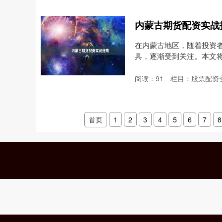
内蒙古期货配资实战
在内蒙古地区，随着投资
具，逐渐受到关注。本文
风....
阅读：
91
栏目：
股票配资
首页
1
2
3
4
5
6
7
8