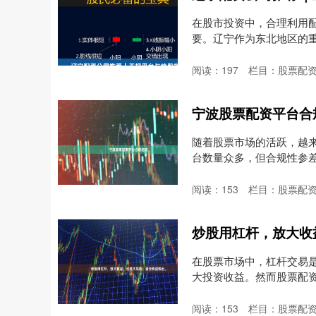
在股市投资中，合理利用
要。辽宁作为东北地区的
的....
阅读：
197
栏目：
股票配
宁波股票配资平台合
随着股票市场的活跃，越
台数量众多，但合规性参
票....
阅读：
153
栏目：
股票配
炒股用杠杆，放大收
在股票市场中，杠杆交易
大投资收益。然而股票配
合....
阅读：
153
栏目：
股票配