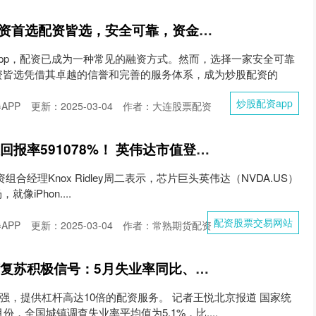
炒股配资app 炒股配资首选配资皆选，安全可靠，资金保障
pp，配资已成为一种常见的融资方式。然而，选择一家安全可靠
资皆选凭借其卓越的信誉和完善的服务体系，成为炒股配资的
炒股配资app
APP
更新：2025-03-04
作者：大连股票配资
配资股票交易网站 总回报率591078%！ 英伟达市值登顶全球第一，AI迎来“iPhone时刻”？
ork的投资组合经理Knox Ridley周二表示，芯片巨头英伟达（NVDA.US）
像iPhon....
配资股票交易网站
APP
更新：2025-03-04
作者：常熟期货配资
股票配资违法吗 经济复苏积极信号：5月失业率同比、环比均下降，新质生产力将创造更多新岗位
合实力强，提供杠杆高达10倍的配资服务。 记者王悦北京报道 国家统
份，全国城镇调查失业率平均值为5.1%，比....