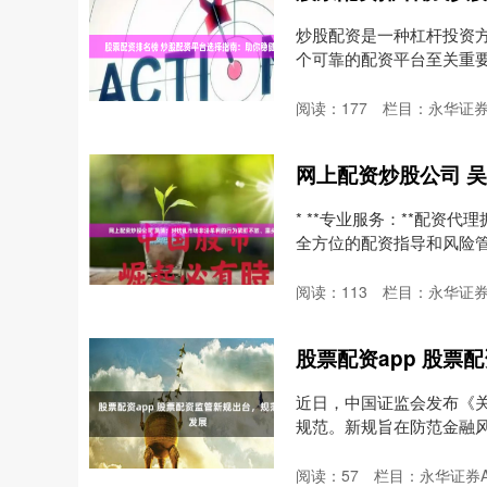
炒股配资是一种杠杆投资
个可靠的配资平台至关重
可....
阅读：
177
栏目：
永华证券
* **专业服务：**配
全方位的配资指导和风险管理建
阅读：
113
栏目：
永华证券
股票配资app 股票
近日，中国证监会发布《
规范。新规旨在防范金融
业....
阅读：
57
栏目：
永华证券A