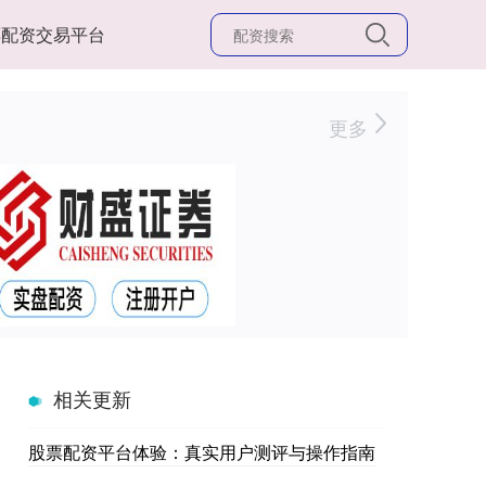
票配资交易平台
更多
相关更新
股票配资平台体验：真实用户测评与操作指南