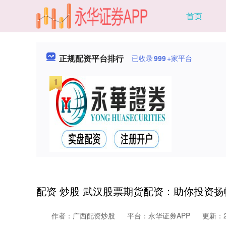
首页
正规配资平台排行
已收录
999
+家平台
配资 炒股 武汉股票期货配资：助你投资扬
作者：广西配资炒股
平台：永华证券APP
更新：20