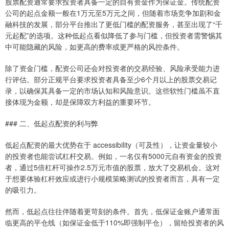
股票配资通常要求投资者具备一定的自有资金作为保证金。传统配资
公司的起点金额一般在1万元至5万元之间，但随着市场竞争加剧和金
融科技的发展，部分平台推出了更低门槛的配资服务，甚至出现了“千
元起配”的选项。这种低起点看似降低了参与门槛，但投资者需警惕其
中可能隐藏的风险，如更高的费率或更严格的风控条件。
除了资金门槛，配资公司还会对投资者的交易经验、风险承受能力进
行评估。部分正规平台要求投资者具备至少6个月以上的股票交易记
录，以确保其具备一定的市场认知和风险意识。这些软性门槛虽不直
接体现为金额，却是保障双方利益的重要环节。
### 二、低起点配资的利与弊
低起点配资的最大优势在于 accessibility（可及性），让资金量较小
的投资者也能尝试杠杆交易。例如，一名仅有5000元自有资金的投资
者，通过5倍杠杆可操作2.5万元市值的股票，放大了交易机会。这对
于想要体验杠杆效应或进行小规模策略测试的投资者而言，具有一定
的吸引力。
然而，低起点往往伴随着更苛刻的条件。首先，低保证金账户通常面
临更高的平仓线（如保证金低于110%即强制平仓），留给投资者的风