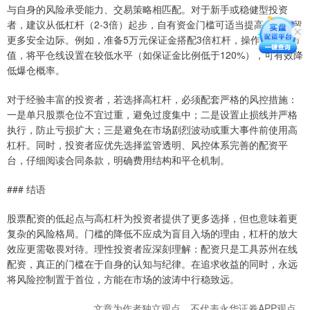
与自身的风险承受能力、交易策略相匹配。对于新手或稳健型投资
者，建议从低杠杆（2-3倍）起步，自有资金门槛可适当提高，以预留
更多安全边际。例如，准备5万元保证金搭配3倍杠杆，操作15万元市
值，将平仓线设置在较低水平（如保证金比例低于120%），可有效降
低爆仓概率。
对于经验丰富的投资者，若选择高杠杆，必须配套严格的风控措施：
一是单只股票仓位不宜过重，避免过度集中；二是设置止损线并严格
执行，防止亏损扩大；三是避免在市场剧烈波动或重大事件前使用高
杠杆。同时，投资者应优先选择监管透明、风控体系完善的配资平
台，仔细阅读合同条款，明确费用结构和平仓机制。
### 结语
股票配资的低起点与高杠杆为投资者提供了更多选择，但也意味着更
复杂的风险格局。门槛的降低不应成为盲目入场的理由，杠杆的放大
效应更需敬畏对待。理性投资者应深刻理解：配资只是工具苏州在线
配资，真正的门槛在于自身的认知与纪律。在追求收益的同时，永远
将风险控制置于首位，方能在市场的波涛中行稳致远。
文章为作者独立观点，不代表永华证券APP观点