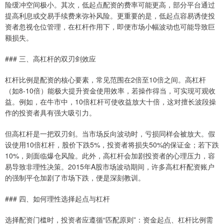
险缓冲空间极小。其次，低起点配资的费率可能更高，部分平台通过
提高利息或交易手续费来弥补风险。更重要的是，低起点容易诱使投
资者忽视仓位管理，在杠杆作用下，即便市场小幅波动也可能导致巨
额损失。
### 三、高杠杆的双刃剑效应
杠杆比例是配资的核心要素，常见范围在2倍至10倍之间。高杠杆
（如8-10倍）能极大提升资金使用效率，若操作得当，可实现可观收
益。例如，在牛市中，10倍杠杆可使收益放大十倍，这对擅长波段操
作的投资者具有强大吸引力。
但高杠杆是一把双刃剑。当市场反向波动时，亏损同样会被放大。假
设使用10倍杠杆，股价下跌5%，投资者将损失50%的保证金；若下跌
10%，则面临爆仓风险。此外，高杠杆会加剧投资者的心理压力，容
易导致非理性决策。2015年A股市场波动期间，许多高杠杆配资账户
的强制平仓加剧了市场下跌，便是深刻教训。
### 四、如何理性选择起点与杠杆
选择配资门槛时，投资者应遵循“匹配原则”：资金起点、杠杆比例需