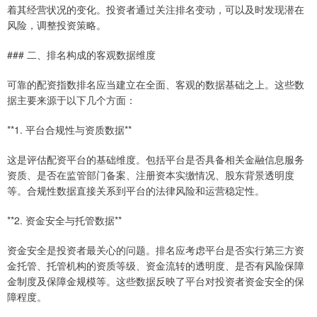
着其经营状况的变化。投资者通过关注排名变动，可以及时发现潜在
风险，调整投资策略。
### 二、排名构成的客观数据维度
可靠的配资指数排名应当建立在全面、客观的数据基础之上。这些数
据主要来源于以下几个方面：
**1. 平台合规性与资质数据**
这是评估配资平台的基础维度。包括平台是否具备相关金融信息服务
资质、是否在监管部门备案、注册资本实缴情况、股东背景透明度
等。合规性数据直接关系到平台的法律风险和运营稳定性。
**2. 资金安全与托管数据**
资金安全是投资者最关心的问题。排名应考虑平台是否实行第三方资
金托管、托管机构的资质等级、资金流转的透明度、是否有风险保障
金制度及保障金规模等。这些数据反映了平台对投资者资金安全的保
障程度。