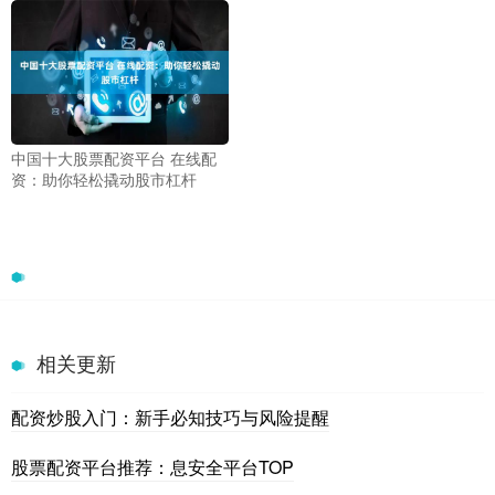
中国十大股票配资平台 在线配
资：助你轻松撬动股市杠杆
相关更新
配资炒股入门：新手必知技巧与风险提醒
股票配资平台推荐：息安全平台TOP