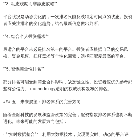
**3. 动态观察而非静态依赖**
平台状况是动态变化的，一次排名只能反映特定时间点的状态。投资
者应关注排名的变化趋势，结合最新信息做出判断。
**4. 结合个人投资需求**
最适合的平台未必是排名第一的平台。投资者应根据自己的交易风
格、资金规模、杠杆需求等个性化因素，选择匹配度最高的平台。
**5. 警惕商业性排名**
部分排名可能受到商业合作影响，缺乏独立性。投资者应优先参考那
些有公信力、 methodology透明的权威机构发布的排名。
### 五、未来展望：排名体系的完善方向
随着金融科技的发展和监管政策的完善，配资指数排名体系也将不断
进化。未来可能的发展方向包括：
- **实时数据整合**：利用大数据技术，实现更实时、动态的平台评