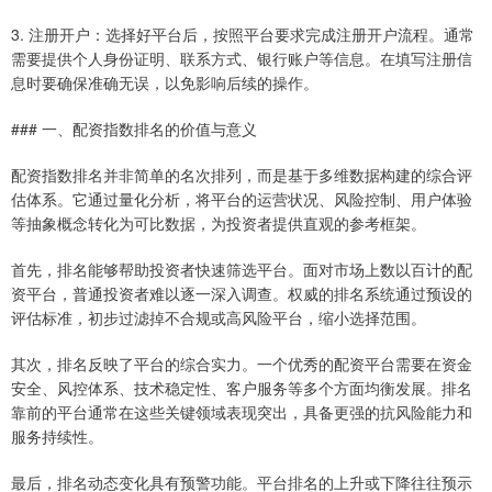
3. 注册开户：选择好平台后，按照平台要求完成注册开户流程。通常
需要提供个人身份证明、联系方式、银行账户等信息。在填写注册信
息时要确保准确无误，以免影响后续的操作。
### 一、配资指数排名的价值与意义
配资指数排名并非简单的名次排列，而是基于多维数据构建的综合评
估体系。它通过量化分析，将平台的运营状况、风险控制、用户体验
等抽象概念转化为可比数据，为投资者提供直观的参考框架。
首先，排名能够帮助投资者快速筛选平台。面对市场上数以百计的配
资平台，普通投资者难以逐一深入调查。权威的排名系统通过预设的
评估标准，初步过滤掉不合规或高风险平台，缩小选择范围。
其次，排名反映了平台的综合实力。一个优秀的配资平台需要在资金
安全、风控体系、技术稳定性、客户服务等多个方面均衡发展。排名
靠前的平台通常在这些关键领域表现突出，具备更强的抗风险能力和
服务持续性。
最后，排名动态变化具有预警功能。平台排名的上升或下降往往预示