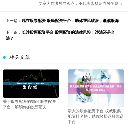
文章为作者独立观点，不代表永华证券APP观点
上一篇：
现在股票配资 股民配资平台：助你乘风破浪，赢战股海
下一篇：
长沙股票配资平台 股票配资的法律风险：违法还是合
法？
相关文章
关于股票配资的知识 股票配资
平台：解锁你的投资潜力
最大的股票配资平台 权威股票
配资排名榜，助你轻松选择靠谱
平台