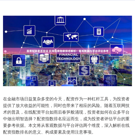
在金融市场日益复杂多变的今天，配资作为一种杠杆工具，为投资者
提供了放大收益的可能性，同时也带来了相应的风险。随着互联网技
术的普及，在线配资平台如雨后春笋般涌现，投资者如何在众多平台
中做出明智选择？配资指数排名应运而生，成为投资者评估平台的重
要参考依据。本文将从客观数据与平台评估两个维度，深入解析在线
配资指数排名的意义、构成要素及使用注意事项。